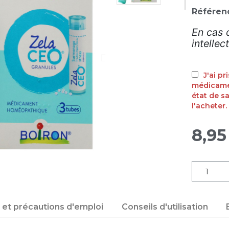
Référen
En cas 
intellec
J'ai p
médicamen
état de s
l'acheter.
8,95
s et précautions d'emploi
Conseils d'utilisation