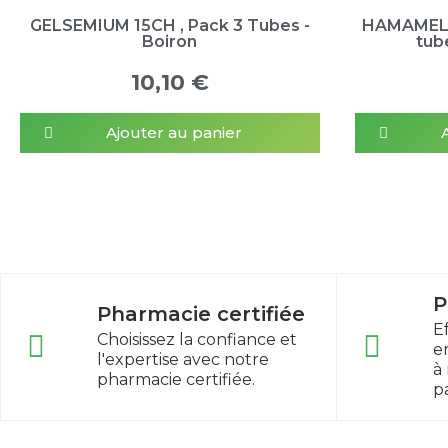
GELSEMIUM 15CH , Pack 3 Tubes -
HAMAMELIS
Boiron
tub
10,10 €
Ajouter au panier
P
Pharmacie certifiée
E
Choisissez la confiance et
e
l'expertise avec notre
à
pharmacie certifiée.
p