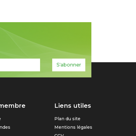
S’abonner
 membre
Liens utiles
e
Plan du site
ndes
Mentions légales
CGV