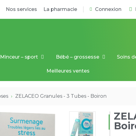
Nos services
La pharmacie
Connexion
Minceur – sport
Bébé – grossesse
Soins d
Meilleures ventes
oses
ZELACEO Granules - 3 Tubes - Boiron
ZELA
Boi