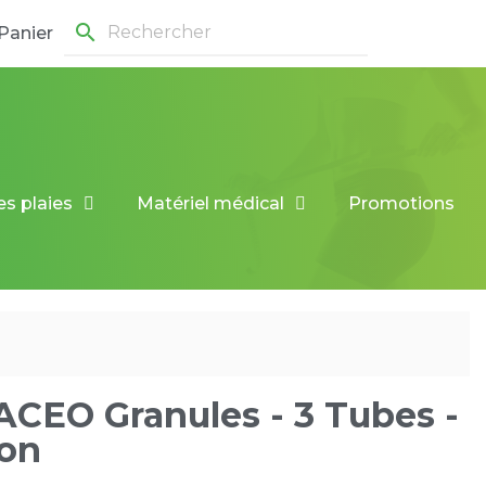
search
Panier
es plaies
Matériel médical
Promotions
CEO Granules - 3 Tubes -
ron