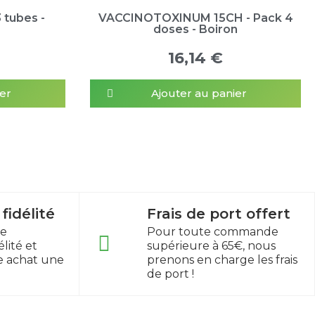
 tubes -
VACCINOTOXINUM 15CH - Pack 4
doses - Boiron
16,14 €
er
Ajouter au panier
idélité
Frais de port offert
re
Pour toute commande
lité et
supérieure à 65€, nous
e achat une
prenons en charge les frais
de port !