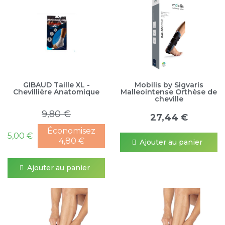
GIBAUD Taille XL -
Mobilis by Sigvaris
Chevillière Anatomique
Malleointense Orthèse de
cheville
9,80 €
27,44 €
Économisez
5,00 €
4,80 €
Ajouter au panier
Ajouter au panier