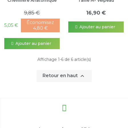
Chevillière Anatomique
Taille M- Velpeau
9,85 €
16,90 €
Économisez
5,05 €
Ajouter au panier
4,80 €
Ajouter au panier
Affichage 1-6 de 6 article(s)

Retour en haut