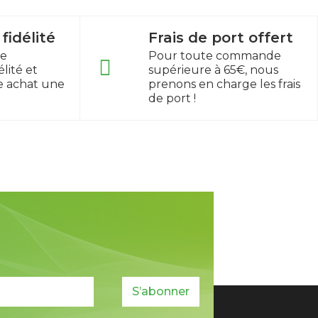
idélité
Frais de port offert
re
Pour toute commande
lité et
supérieure à 65€, nous
e achat une
prenons en charge les frais
de port !
S’abonner