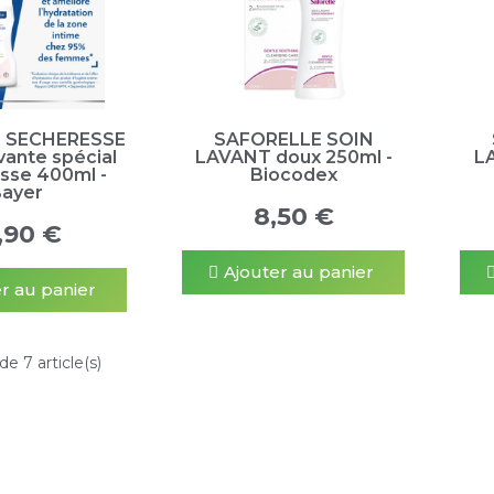
 SECHERESSE
SAFORELLE SOIN
vante spécial
LAVANT doux 250ml -
L
sse 400ml -
Biocodex
ayer
8,50 €
,90 €
Ajouter au panier
r au panier
de 7 article(s)