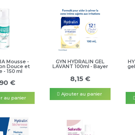
A Mousse -
GYN HYDRALIN GEL
HY
ion Douce et
LAVANT 100ml - Bayer
gel
e - 150 ml
8,15 €
,90 €
Ajouter au panier
r au panier