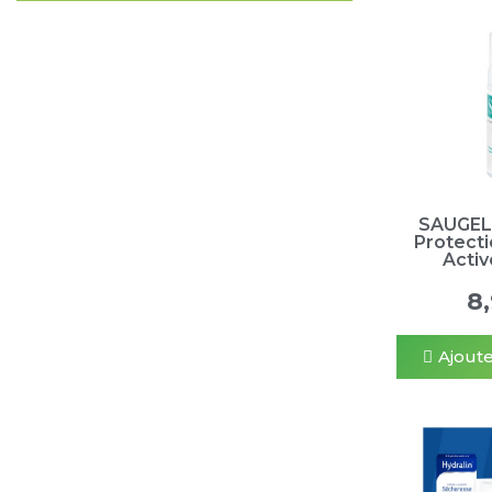
SAUGELI
Protect
Activ
8
Ajoute