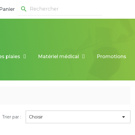
search
Panier
es plaies
Matériel médical
Promotions

Trier par :
Choisir