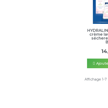
HYDRALIN
crème la
séchere
B
14
Ajoute
Affichage 1-7 