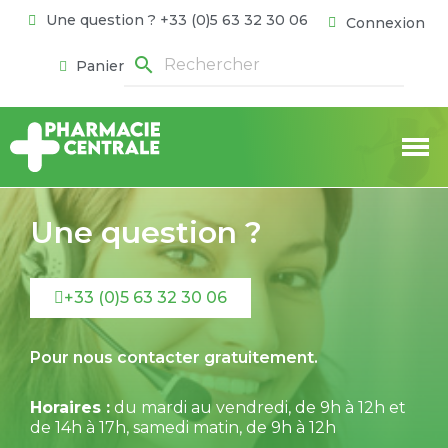
Une question ? +33 (0)5 63 32 30 06
Connexion
search
Panier
Une question ?
+33 (0)5 63 32 30 06
Pour nous contacter gratuitement.
Horaires :
du mardi au vendredi, de 9h à 12h et
de 14h à 17h, samedi matin, de 9h à 12h