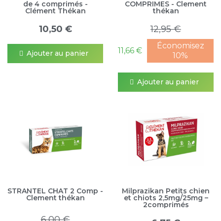
de 4 comprimés -
COMPRIMES - Clement
Clément Thékan
thékan
10,50 €
12,95 €
Économisez
11,66 €
Ajouter au panier
10%
Ajouter au panier
STRANTEL CHAT 2 Comp -
Milprazikan Petits chien
Clement thékan
et chiots 2,5mg/25mg –
2comprimés
6,00 €