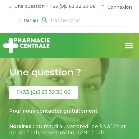
Une question ? +33 (0)5 63 32 30 06
Connexion
search
Panier
Une question ?
+33 (0)5 63 32 30 06
Pour nous contacter gratuitement.
Horaires :
du mardi au vendredi, de 9h à 12h et
de 14h à 17h, samedi matin, de 9h à 12h