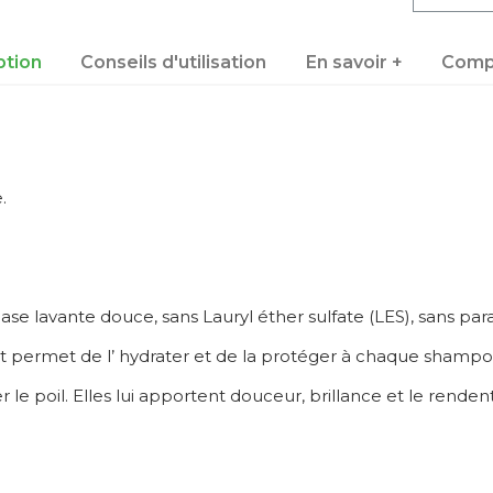
ption
Conseils d'utilisation
En savoir +
Comp
.
e lavante douce, sans Lauryl éther sulfate (LES), sans par
x et permet de l’ hydrater et de la protéger à chaque shampo
e poil. Elles lui apportent douceur, brillance et le rendent p