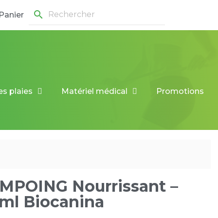
search
Panier
es plaies
Matériel médical
Promotions
MPOING Nourrissant –
ml Biocanina