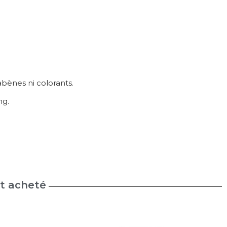
abènes ni colorants.
ng.
nt acheté