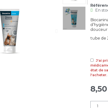
Référen
En sto
Biocanin
d’hygiène
douceur e
tube de 
J'ai p
médicamen
état de s
l'acheter.
8,50