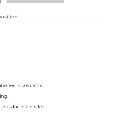
osition
abènes ni colorants.
ing.
lus facile à coiffer.