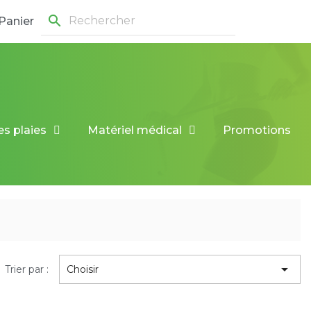
search
Panier
es plaies
Matériel médical
Promotions

Trier par :
Choisir