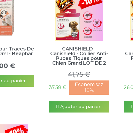
Pour Traces De
CANISHIELD -
0ml - Beaphar
Canishield - Collier Anti-
Can
Puces Tiques pour
Chien Grand LOT DE 2
,00 €
41,75 €
r au panier
Économisez
37,58 €
26,
10%
Ajouter au panier