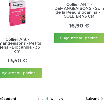
Collier ANTI-
DEMANGEAISONS - Soin
de la Peau Biocanina - 1
COLLIER 75 CM
16,90 €
Ajouter au panier
Collier Anti-
angeaisons - Petits
iens - Biocanina - 35
cm
13,50 €
Ajouter au panier
3

récédent
Suivant
1
2
4
…
27