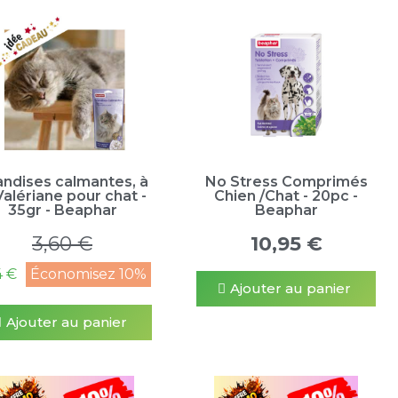
andises calmantes, à
No Stress Comprimés
Valériane pour chat -
Chien /Chat - 20pc -
35gr - Beaphar
Beaphar
3,60 €
10,95 €
4 €
Économisez 10%
Ajouter au panier
Ajouter au panier