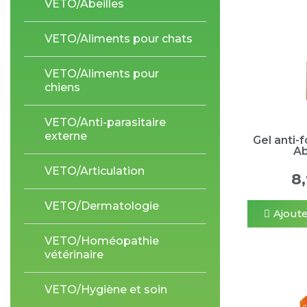
VETO/Abeilles
VETO/Aliments pour chats
VETO/Aliments pour
chiens
VETO/Anti-parasitaire
externe
Gel anti-
Ab
VETO/Articulation
8
VETO/Dermatologie
Ajoute
VETO/Homéopathie
vétérinaire
VETO/Hygiène et soin