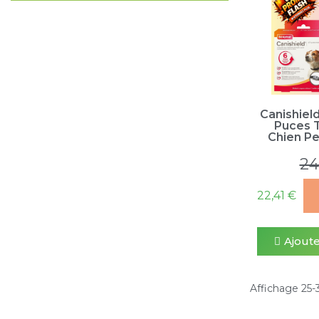
Canishield 
Puces 
Chien Pe
24
22,41 €
Ajoute
Affichage 25-3