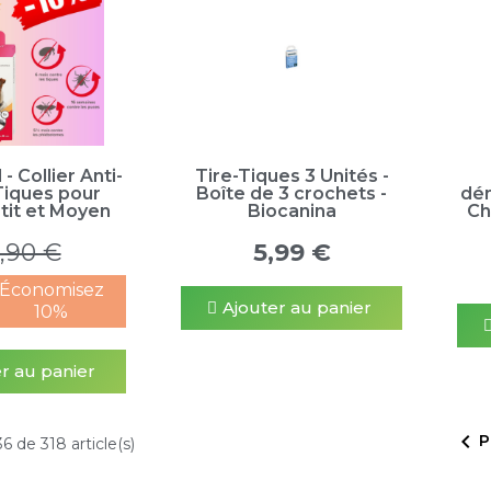
- Collier Anti-
Tire-Tiques 3 Unités -
Tiques pour
Boîte de 3 crochets -
dém
tit et Moyen
Biocanina
Ch
,90 €
5,99 €
Économisez
Ajouter au panier
10%
r au panier

P
6 de 318 article(s)