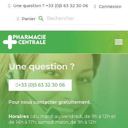
Une question ? +33 (0)5 63 32 30 06
Connexion
search
Panier
Une question ?
+33 (0)5 63 32 30 06
Pour nous contacter gratuitement.
Horaires :
du mardi au vendredi, de 9h à 12h et
de 14h à 17h, samedi matin, de 9h à 12h