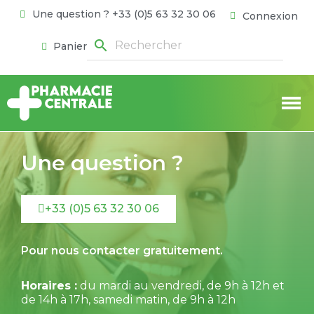
Une question ? +33 (0)5 63 32 30 06
Connexion
search
Panier
Une question ?
+33 (0)5 63 32 30 06
Pour nous contacter gratuitement.
Horaires :
du mardi au vendredi, de 9h à 12h et
de 14h à 17h, samedi matin, de 9h à 12h