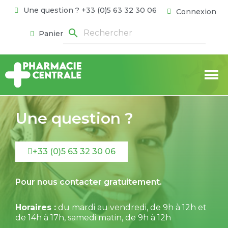
Une question ? +33 (0)5 63 32 30 06
Connexion
search
Panier
Une question ?
+33 (0)5 63 32 30 06
Pour nous contacter gratuitement.
Horaires :
du mardi au vendredi, de 9h à 12h et
de 14h à 17h, samedi matin, de 9h à 12h