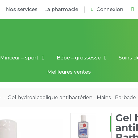
Nos services
La pharmacie
Connexion
Minceur – sport
Bébé – grossesse
Soins d
Meilleures ventes
é
Gel hydroalcoolique antibactérien - Mains - Barbade
Gel 
anti
Barb