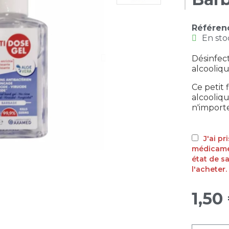
Référen
En sto
Désinfect
alcooliq
Ce petit 
alcooliq
n'import
J'ai p
médicamen
état de s
l'acheter.
1,50