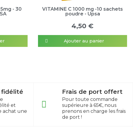
25mg - 30
VITAMINE C 1000 mg -10 sachets
PSA
poudre - Upsa
4,50 €
er
Ajouter au panier
idélité
Frais de port offert
re
Pour toute commande
lité et
supérieure à 65€, nous
e achat une
prenons en charge les frais
de port !