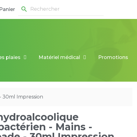
search
Panier
es plaies
Matériel médical
Promotions
 - 30ml Impression
hydroalcoolique
bactérien - Mains -
ade - 30ml Impression