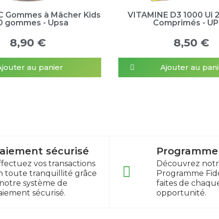
C Gommes à Mâcher Kids
VITAMINE D3 1000 Ui 
60 gommes - Upsa
Comprimés - U
8,90 €
8,50 €
Ajouter au panier
Ajouter au pani
aiement sécurisé
Programme f
ffectuez vos transactions
Découvrez not
n toute tranquillité grâce
Programme Fidé
 notre système de
faites de chaqu
aiement sécurisé.
opportunité.