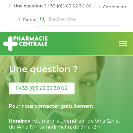
Une question ? +33 (0)5 63 32 30 06
Connexion
search
Panier
Une question ?
+33 (0)5 63 32 30 06
Pour nous contacter gratuitement.
Horaires :
du mardi au vendredi, de 9h à 12h et
de 14h à 17h, samedi matin, de 9h à 12h