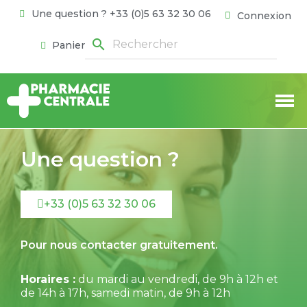
Une question ? +33 (0)5 63 32 30 06
Connexion
search
Panier
Une question ?
+33 (0)5 63 32 30 06
Pour nous contacter gratuitement.
Horaires :
du mardi au vendredi, de 9h à 12h et
de 14h à 17h, samedi matin, de 9h à 12h