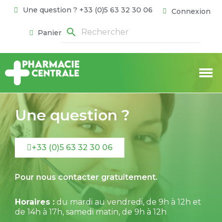
Une question ? +33 (0)5 63 32 30 06
Connexion
search
Panier
Une question ?
+33 (0)5 63 32 30 06
Pour nous contacter gratuitement.
Horaires :
du mardi au vendredi, de 9h à 12h et
de 14h à 17h, samedi matin, de 9h à 12h