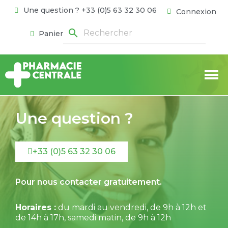
Une question ? +33 (0)5 63 32 30 06
Connexion
search
Panier
Une question ?
+33 (0)5 63 32 30 06
Pour nous contacter gratuitement.
Horaires :
du mardi au vendredi, de 9h à 12h et
de 14h à 17h, samedi matin, de 9h à 12h