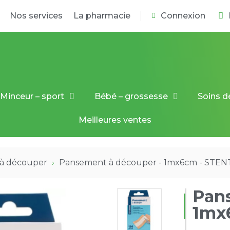
Nos services
La pharmacie
Connexion
Minceur – sport
Bébé – grossesse
Soins d
Meilleures ventes
à découper
Pansement à découper - 1mx6cm - STEN
Pan
1mx