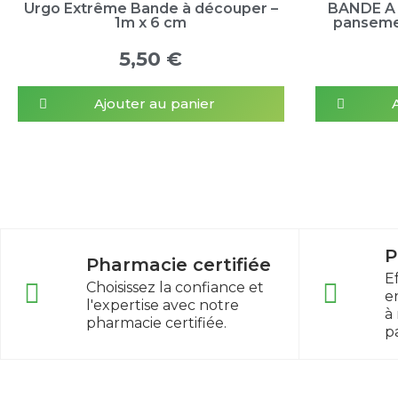
Urgo Extrême Bande à découper –
BANDE A
1m x 6 cm
pansemen
5,50 €
Ajouter au panier
P
Pharmacie certifiée
E
Choisissez la confiance et
e
l'expertise avec notre
à
pharmacie certifiée.
p