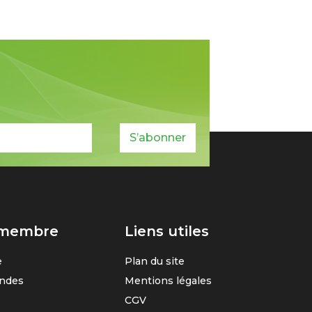
S’abonner
 membre
Liens utiles
e
Plan du site
ndes
Mentions légales
CGV