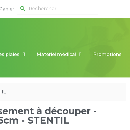
search
Panier
es plaies
Matériel médical
Promotions
TIL
sement à découper -
6cm - STENTIL