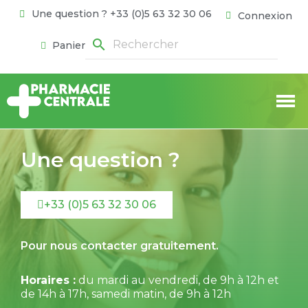
Une question ? +33 (0)5 63 32 30 06
Connexion
search
Panier
Une question ?
+33 (0)5 63 32 30 06
Pour nous contacter gratuitement.
Horaires :
du mardi au vendredi, de 9h à 12h et
de 14h à 17h, samedi matin, de 9h à 12h