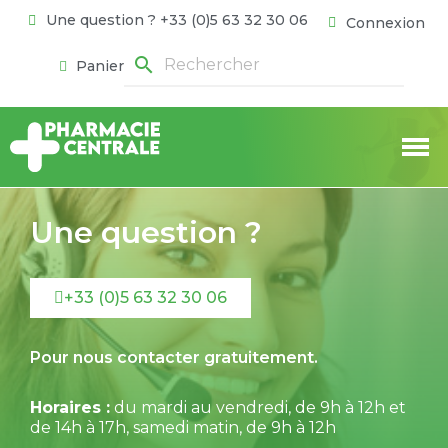
Une question ? +33 (0)5 63 32 30 06
Connexion
search
Panier
Une question ?
+33 (0)5 63 32 30 06
Pour nous contacter gratuitement.
Horaires :
du mardi au vendredi, de 9h à 12h et
de 14h à 17h, samedi matin, de 9h à 12h