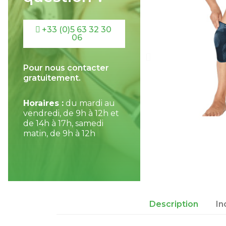
+33 (0)5 63 32 30
06
Pour nous contacter
gratuitement.
Horaires :
du mardi au
vendredi, de 9h à 12h et
de 14h à 17h, samedi
matin, de 9h à 12h
Description
In