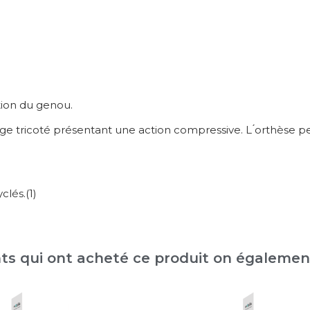
tion du genou.
tricoté présentant une action compressive. L ́orthèse peu
lés.(1)
nts qui ont acheté ce produit on égaleme