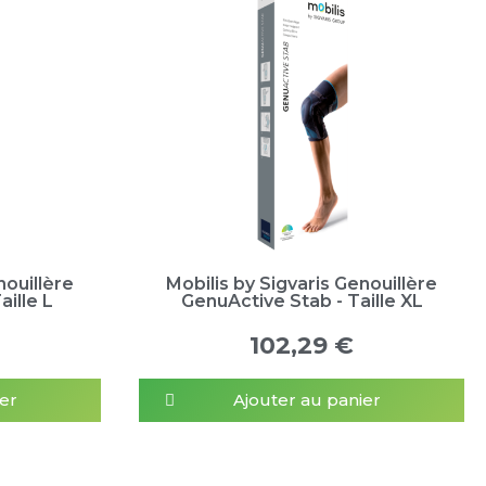
nouillère
Mobilis by Sigvaris Genouillère
aille L
GenuActive Stab - Taille XL
102,29 €
er
Ajouter au panier