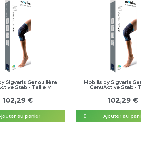
by Sigvaris Genouillère
Mobilis by Sigvaris Ge
tive Stab - Taille M
GenuActive Stab - T
102,29 €
102,29 €
Ajouter au panier
Ajouter au pani