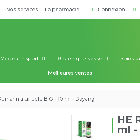
Nos services
La pharmacie
Connexion
Minceur – sport
Bébé – grossesse
Soins d
Meilleures ventes
omarin à cinéole BIO - 10 ml - Dayang
HE R
ml -