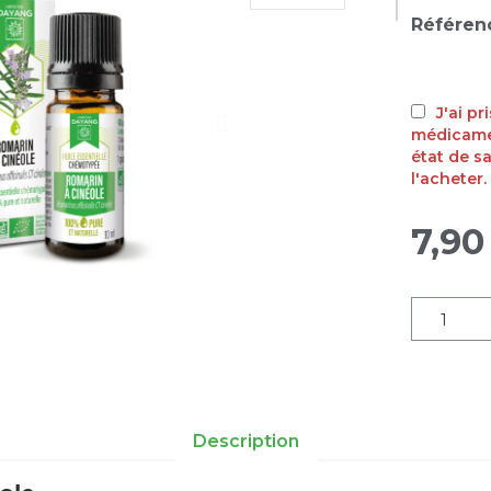
Référen
J'ai p
médicamen
état de s
l'acheter.
7,90
Description