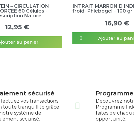
EIN – CIRCULATION
INTRAIT MARRON D INDE 
ORCEE 60 Gélules -
froid- Phlebogel – 100 gr
escription Nature
16,90 €
12,95 €
Ajouter au pani
Ajouter au panier
aiement sécurisé
Programme f
ffectuez vos transactions
Découvrez not
n toute tranquillité grâce
Programme Fidé
 notre système de
faites de chaqu
aiement sécurisé.
opportunité.