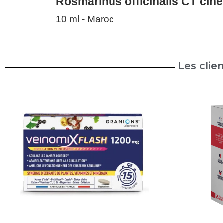
Rosmarinus officinalis CT ciné
10 ml - Maroc
Les clie