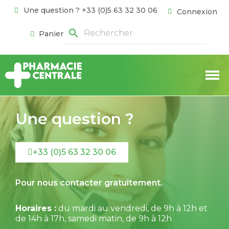
Une question ? +33 (0)5 63 32 30 06
Connexion
search
Panier
Une question ?
+33 (0)5 63 32 30 06
Pour nous contacter gratuitement.
Horaires :
du mardi au vendredi, de 9h à 12h et
de 14h à 17h, samedi matin, de 9h à 12h