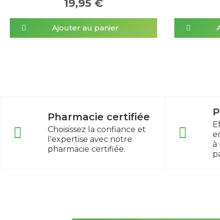
19,95 €
Ajouter au panier
P
Pharmacie certifiée
E
Choisissez la confiance et
e
l'expertise avec notre
à
pharmacie certifiée.
p