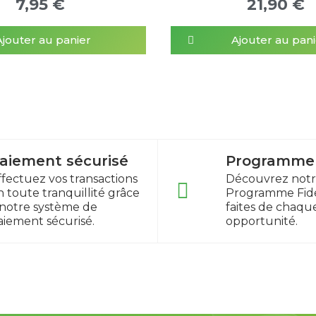
7,95 €
21,90 €
Ajouter au panier
Ajouter au pani
aiement sécurisé
Programme f
ffectuez vos transactions
Découvrez not
n toute tranquillité grâce
Programme Fidé
 notre système de
faites de chaqu
aiement sécurisé.
opportunité.