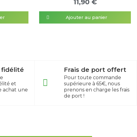
11,90 €
er
Ajouter au panier
idélité
Frais de port offert
re
Pour toute commande
lité et
supérieure à 65€, nous
e achat une
prenons en charge les frais
de port !