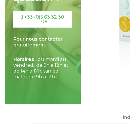
+33 (0)5 63 32 30
06
Pour nous contacter
gratuitement.
Horaires :
du mardi au
vendredi, de 9h à 12h et
de 14h à 17h, samedi
matin, de 9h à 12h
In