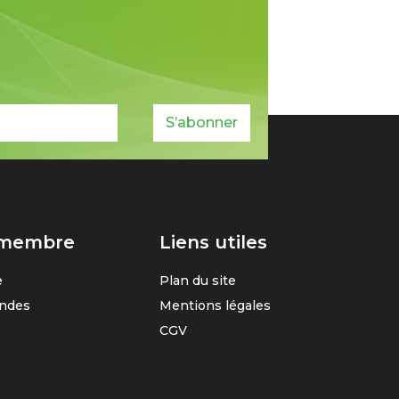
S’abonner
 membre
Liens utiles
e
Plan du site
ndes
Mentions légales
CGV