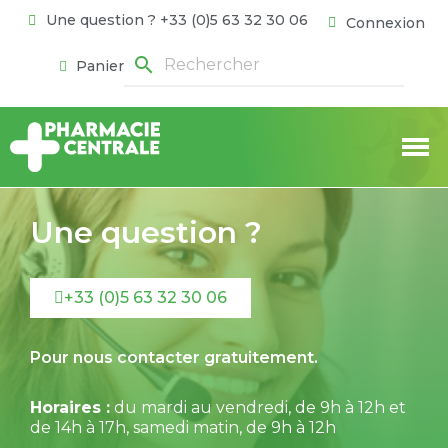
Une question ? +33 (0)5 63 32 30 06
Connexion
search
Panier
Une question ?
+33 (0)5 63 32 30 06
Pour nous contacter gratuitement.
Horaires :
du mardi au vendredi, de 9h à 12h et
de 14h à 17h, samedi matin, de 9h à 12h