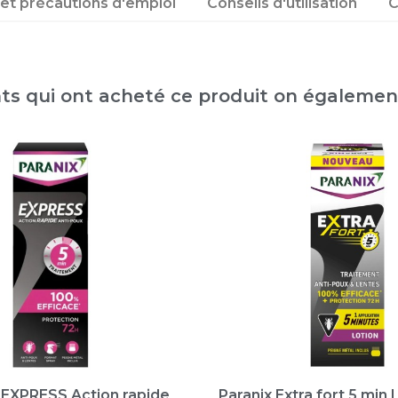
 et précautions d'emploi
Conseils d'utilisation
C
nts qui ont acheté ce produit on égaleme
EXPRESS Action rapide
Paranix Extra fort 5 min 