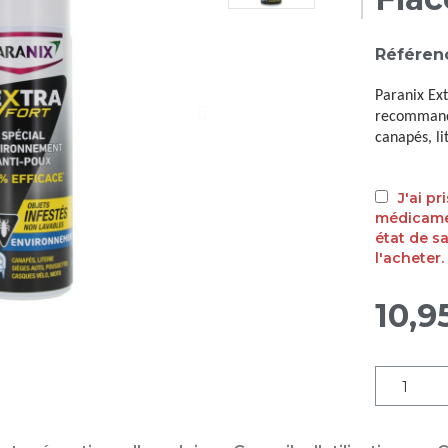
Référen
Paranix Ex
recommandée
canapés, li
J'ai p
médicamen
état de s
l'acheter.
10,9