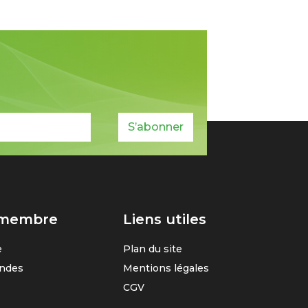
S’abonner
 membre
Liens utiles
e
Plan du site
ndes
Mentions légales
CGV