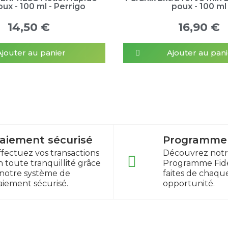
oux - 100 ml - Perrigo
poux - 100 ml
14,50 €
16,90 €
Ajouter au panier
Ajouter au pani
aiement sécurisé
Programme f
ffectuez vos transactions
Découvrez not
n toute tranquillité grâce
Programme Fidé
 notre système de
faites de chaqu
aiement sécurisé.
opportunité.