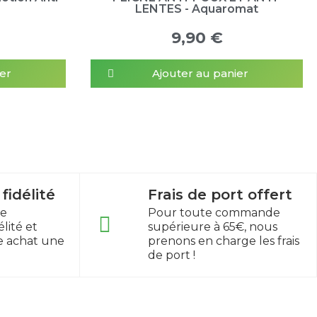
LENTES - Aquaromat
9,90 €
er
Ajouter au panier
idélité
Frais de port offert
re
Pour toute commande
lité et
supérieure à 65€, nous
e achat une
prenons en charge les frais
de port !