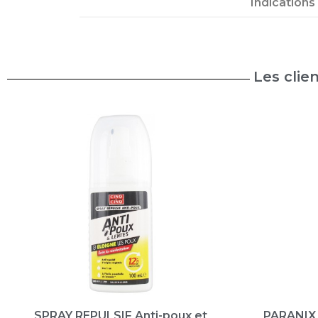
Indications
Les clie
SPRAY REPULSIF Anti-poux et
PARANIX 