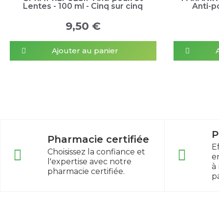
Lentes - 100 ml - Cinq sur cinq
Anti-p
9,50 €
Ajouter au panier
P
Pharmacie certifiée
E
Choisissez la confiance et
e
l'expertise avec notre
à
pharmacie certifiée.
p