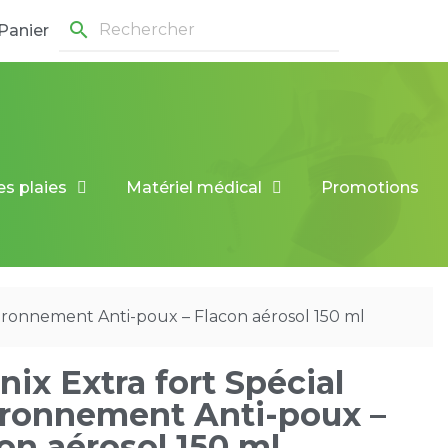
search
Panier
es plaies
Matériel médical
Promotions
vironnement Anti-poux – Flacon aérosol 150 ml
nix Extra fort Spécial
ironnement Anti-poux –
on aérosol 150 ml