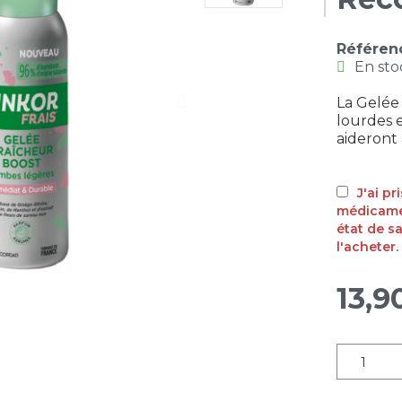
Référen
En sto
La Gelée
lourdes e
aideront 
J'ai p
médicamen
état de s
l'acheter.
13,9