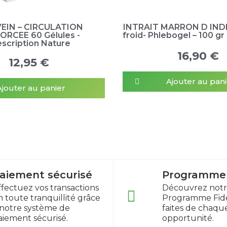
EIN – CIRCULATION
INTRAIT MARRON D INDE 
ORCEE 60 Gélules -
froid- Phlebogel – 100 gr
escription Nature
16,90 €
12,95 €
Ajouter au pani
Ajouter au panier
aiement sécurisé
Programme f
ffectuez vos transactions
Découvrez not
n toute tranquillité grâce
Programme Fidé
 notre système de
faites de chaqu
aiement sécurisé.
opportunité.