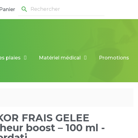
search
Panier
es plaies
Matériel médical
Promotions
KOR FRAIS GELEE
cheur boost – 100 ml -
rdati