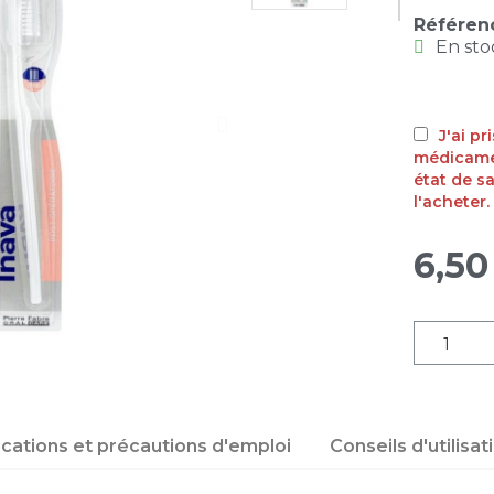
Référen
En sto
J'ai p
médicamen
état de s
l'acheter.
6,50
ications et précautions d'emploi
Conseils d'utilisat