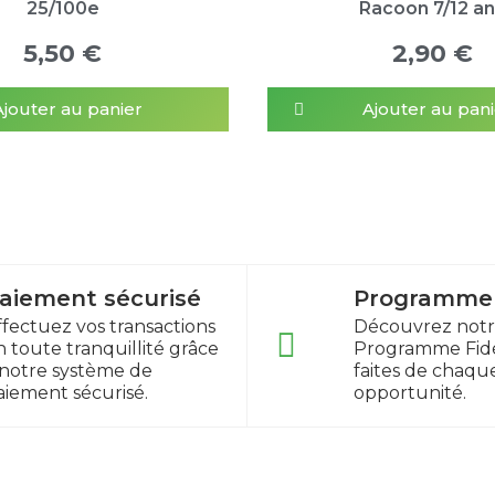
25/100e
Racoon 7/12 a
5,50 €
2,90 €
Ajouter au panier
Ajouter au pani
aiement sécurisé
Programme f
ffectuez vos transactions
Découvrez not
n toute tranquillité grâce
Programme Fidé
 notre système de
faites de chaqu
aiement sécurisé.
opportunité.