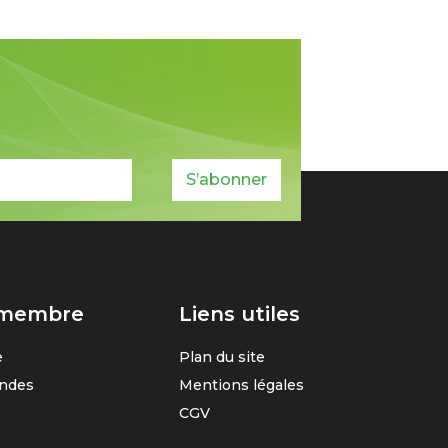
S’abonner
 membre
Liens utiles
e
Plan du site
ndes
Mentions légales
CGV