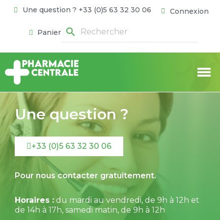
Une question ? +33 (0)5 63 32 30 06
Connexion
search
Panier
Une question ?
+33 (0)5 63 32 30 06
Pour nous contacter gratuitement.
Horaires :
du mardi au vendredi, de 9h à 12h et
de 14h à 17h, samedi matin, de 9h à 12h