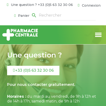
Une question ? +33 (0)5 63 32 30 06
Connexion
search
Panier
Une question ?
+33 (0)5 63 32 30 06
Pour nous contacter gratuitement.
Horaires :
du mardi au vendredi, de 9h à 12h et
de 14h à 17h, samedi matin, de 9h à 12h