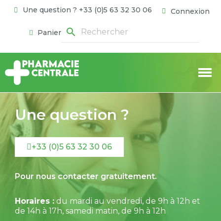
Une question ? +33 (0)5 63 32 30 06
Connexion
search
Panier
Une question ?
+33 (0)5 63 32 30 06
Pour nous contacter gratuitement.
Horaires :
du mardi au vendredi, de 9h à 12h et
de 14h à 17h, samedi matin, de 9h à 12h