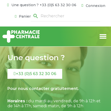
Une question ? +33 (0)5 63 32 30 06
Connexion
search
Panier
Une question ?
+33 (0)5 63 32 30 06
Pour nous contacter gratuitement.
Horaires :
du mardi au vendredi, de 9h à 12h et
de 14h à 17h, samedi matin, de 9h à 12h